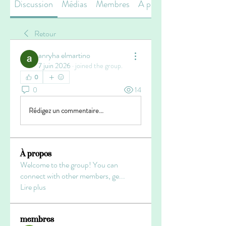
Discussion
Médias
Membres
À propos
Retour
anryha elmartino
7 juin 2026
·
joined the group.
0
0
14
Rédigez un commentaire...
À propos
Welcome to the group! You can
connect with other members, ge
...
Lire plus
membres