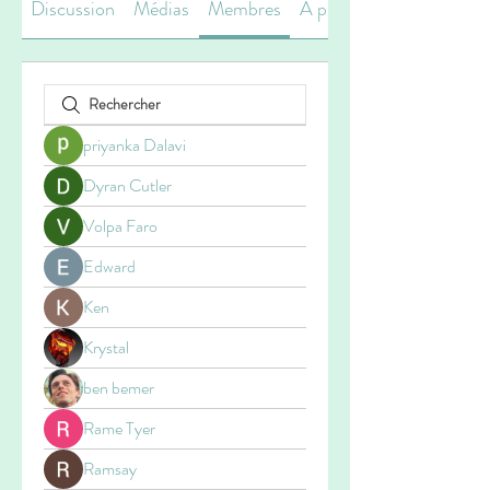
Discussion
Médias
Membres
À propos
priyanka Dalavi
Dyran Cutler
Volpa Faro
Edward
Ken
Krystal
ben bemer
Rame Tyer
Ramsay