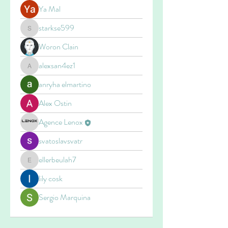
Ya Mal
starkse599
starkse599
Woron Clain
alexsan4ez1
alexsan4ez1
anryha elmartino
Alex Ostin
Agence Lenox
svatoslavsvatr
ellerbeulah7
ellerbeulah7
lily cosk
Sergio Marquina