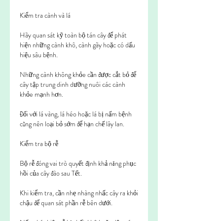
Kiểm tra cành và lá
Hãy quan sát kỹ toàn bộ tán cây để phát 
hiện những cành khô, cành gãy hoặc có dấu 
hiệu sâu bệnh.
Những cành không khỏe cần được cắt bỏ để 
cây tập trung dinh dưỡng nuôi các cành 
khỏe mạnh hơn.
Đối với lá vàng, lá héo hoặc lá bị nấm bệnh 
cũng nên loại bỏ sớm để hạn chế lây lan.
Kiểm tra bộ rễ
Bộ rễ đóng vai trò quyết định khả năng phục 
hồi của cây đào sau Tết.
Khi kiểm tra, cần nhẹ nhàng nhấc cây ra khỏi 
chậu để quan sát phần rễ bên dưới.