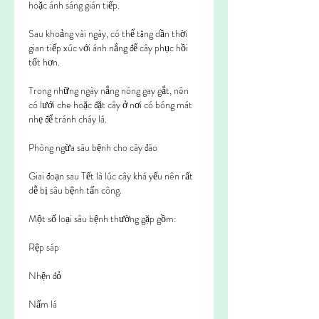
hoặc ánh sáng gián tiếp.
Sau khoảng vài ngày, có thể tăng dần thời 
gian tiếp xúc với ánh nắng để cây phục hồi 
tốt hơn.
Trong những ngày nắng nóng gay gắt, nên 
có lưới che hoặc đặt cây ở nơi có bóng mát 
nhẹ để tránh cháy lá.
Phòng ngừa sâu bệnh cho cây đào
Giai đoạn sau Tết là lúc cây khá yếu nên rất 
dễ bị sâu bệnh tấn công.
Một số loại sâu bệnh thường gặp gồm:
Rệp sáp
Nhện đỏ
Nấm lá