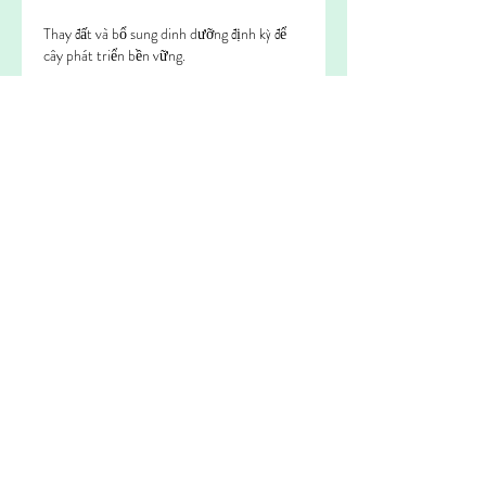
Thay đất và bổ sung dinh dưỡng định kỳ để 
cây phát triển bền vững.
Kết luận
Việc chăm sóc cây đào trong chậu sau Tết 
không quá phức tạp nhưng đòi hỏi sự kiên 
nhẫn và thực hiện đúng kỹ thuật. Từ khâu 
kiểm tra tình trạng cây, thay đất, cắt tỉa 
cành lá cho đến tưới nước và bổ sung dinh 
dưỡng đều ảnh hưởng trực tiếp đến khả năng 
phục hồi và ra hoa của cây trong năm tiếp 
theo.
Nếu được chăm sóc đúng cách, cây đào 
không chỉ giữ được dáng đẹp mà còn sinh 
trưởng khỏe mạnh và cho hoa rực rỡ mỗi 
dịp Xuân về.
Ngoài ra, việc tham khảo thêm kinh nghiệm 
từ các nghệ nhân lâu năm hoặc các vườn 