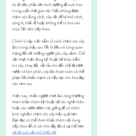
do đã dồn phần lớn dinh dưỡng để nuôi hoa 
trong suốt thời gian dài. Nếu không được 
chăm sóc đúng cách, cây rất dễ bị khô cành, 
vàng lá, thối rễ hoặc không thể ra hoa vào 
mùa Tết năm tiếp theo.
Chính vì vậy, việc nắm rõ cách chăm sóc cây 
đào trong chậu sau Tết là điều vô cùng quan 
trọng đối với những người yêu cây cảnh. Chỉ 
cần thực hiện đúng kỹ thuật từ khâu kiểm 
tra cây, thay đất, cắt tỉa cho đến chế độ tưới 
nước và bón phân, cây đào hoàn toàn có thể 
phục hồi khỏe mạnh và tiếp tục cho hoa đẹp 
vào năm sau.
Hiện nay, nhiều người chơi đào cũng thường 
tham khảo thêm kỹ thuật từ các nghệ nhân 
hoặc các vườn ươm cây giống để có thêm 
kinh nghiệm chăm sóc cây hiệu quả hơn.
Bạn đọc có thể tham khảo thêm nội dung 
tiếp theo để có cái nhìn đầy đủ và cụ thể hơn: 
cơ sở nuôi cấy mô thực vật