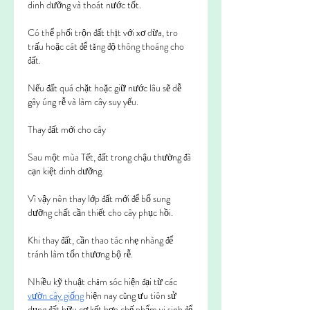
dinh dưỡng và thoát nước tốt.
Có thể phối trộn đất thịt với xơ dừa, tro 
trấu hoặc cát để tăng độ thông thoáng cho 
đất.
Nếu đất quá chặt hoặc giữ nước lâu sẽ dễ 
gây úng rễ và làm cây suy yếu.
Thay đất mới cho cây
Sau một mùa Tết, đất trong chậu thường đã 
cạn kiệt dinh dưỡng.
Vì vậy nên thay lớp đất mới để bổ sung 
dưỡng chất cần thiết cho cây phục hồi.
Khi thay đất, cần thao tác nhẹ nhàng để 
tránh làm tổn thương bộ rễ.
Nhiều kỹ thuật chăm sóc hiện đại từ các 
vườn cây giống
 hiện nay cũng ưu tiên sử 
dụng đất hữu cơ kết hợp chế phẩm vi sinh để 