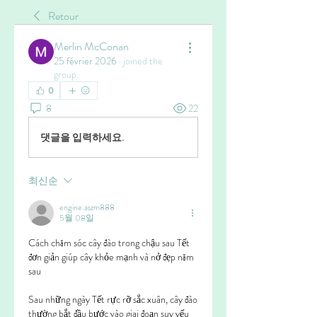
Retour
Merlin McConan
25 février 2026
·
joined the
group.
0
8
22
댓글을 입력하세요.
최신순
engine.aszm888
5월 08일
Cách chăm sóc cây đào trong chậu sau Tết 
đơn giản giúp cây khỏe mạnh và nở đẹp năm 
sau
Sau những ngày Tết rực rỡ sắc xuân, cây đào 
thường bắt đầu bước vào giai đoạn suy yếu 