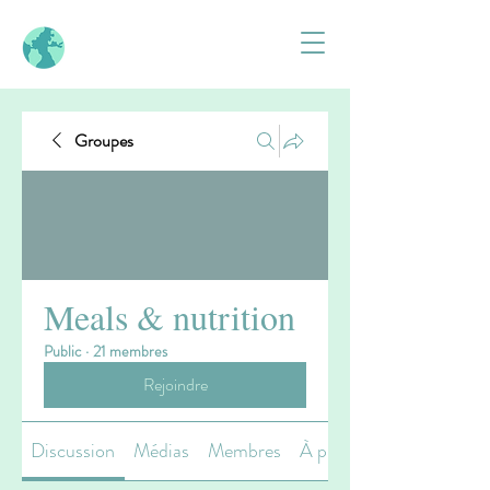
Groupes
Meals & nutrition
Public
·
21 membres
Rejoindre
Discussion
Médias
Membres
À propos