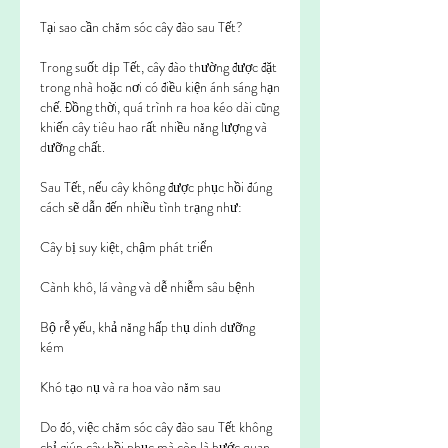
Tại sao cần chăm sóc cây đào sau Tết?
Trong suốt dịp Tết, cây đào thường được đặt 
trong nhà hoặc nơi có điều kiện ánh sáng hạn 
chế. Đồng thời, quá trình ra hoa kéo dài cũng 
khiến cây tiêu hao rất nhiều năng lượng và 
dưỡng chất.
Sau Tết, nếu cây không được phục hồi đúng 
cách sẽ dẫn đến nhiều tình trạng như:
Cây bị suy kiệt, chậm phát triển
Cành khô, lá vàng và dễ nhiễm sâu bệnh
Bộ rễ yếu, khả năng hấp thụ dinh dưỡng 
kém
Khó tạo nụ và ra hoa vào năm sau
Do đó, việc chăm sóc cây đào sau Tết không 
chỉ giúp cây hồi phục mà còn là bước quan 