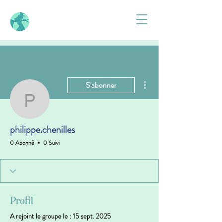
Plus d'actions
S'abonner
philippe.chenilles
philippe.chenilles
0 Abonné
0 Suivi
Profil
A rejoint le groupe le : 15 sept. 2025