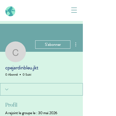
Plus d'actions
S'abonner
cpejardinbleu.jkt
cpejardinbleu.jkt
0 Abonné
0 Suivi
Profil
A rejoint le groupe le : 30 mai 2026